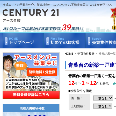
横浜エリアの不動産仲介、新築/土地/中古/マンション/不動産売買ならおまかせ下さい。
HOME
>
売買物件検索
>
検索結果一覧
青葉台の新築一戸建
青葉台の新築一戸建て一覧を
12
1～12
件中
件を表示
会
■検索条件を指定
価 格：
土地面積：
現在の掲載物件数