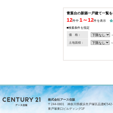
青葉台の新築一戸建て一覧を
12
1～12
件中
件を表示
会
■検索条件を指定
価 格：
土地面積：
株式会社アース住販
〒244-0801 神奈川県横浜市戸塚区品濃町542-
東戸塚東口ビルディング1F