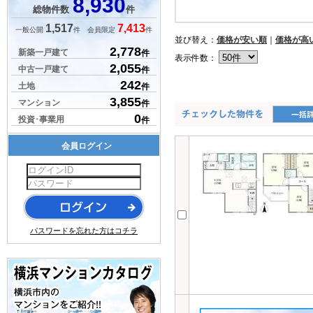
8,930
総物件数
件
1,517
7,413
一般公開
件 会員限定
件
並び替え：
価格が安い順
｜
価格が高
2,778
新築一戸建て
件
表示件数：
2,055
中古一戸建て
件
242
土地
件
3,855
マンション
件
0
投資･事業用
件
会員ログイン
パスワードを忘れた方はコチラ