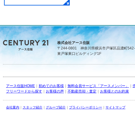
株式会社アース住販
〒244-0801 神奈川県横浜市戸塚区品濃町542-
東戸塚東口ビルディング1F
アース住販HOME
｜
初めてのお客様
｜
無料会員サービス「アースメンバー」
｜
フリーワードから探す
｜
お客様の声
｜
不動産売却・査定
｜
お客様とのお約束
会社案内
｜
スタッフ紹介
｜
グループ紹介
｜
プライバシーポリシー
｜
サイトマップ