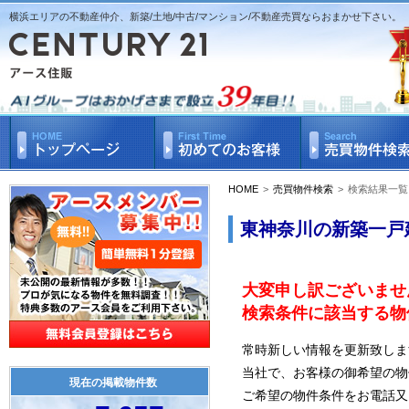
横浜エリアの不動産仲介、新築/土地/中古/マンション/不動産売買ならおまかせ下さい。
HOME
>
売買物件検索
>
検索結果一覧
東神奈川の新築一戸
大変申し訳ございませ
検索条件に該当する物
常時新しい情報を更新致しま
当社で、お客様の御希望の物
現在の掲載物件数
ご希望の物件条件をお電話又