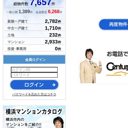
7,657
総物件数
件
1,389
6,268
一般公開
件 会員限定
件
2,782
新築一戸建て
件
1,710
中古一戸建て
件
232
土地
件
2,933
マンション
件
0
投資･事業用
件
会員ログイン
パスワードを忘れた方はコチラ