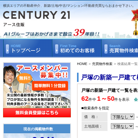
横浜エリアの不動産仲介、新築/土地/中古/マンション/不動産売買ならおまかせ下さい。
HOME
>
売買物件検索
>
検索結果一覧
戸塚の新築一戸建て
戸塚の新築一戸建て一覧を表
62
1～50
件中
件を表示
会
■検索条件を指定
価 格：
土地面積：
現在の掲載物件数