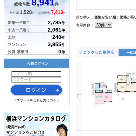
8,941
総物件数
件
1,528
7,413
一般公開
件 会員限定
件
並び替え：
価格が安い順
｜
価格が高
2,785
新築一戸建て
件
表示件数：
2,061
中古一戸建て
件
240
土地
件
3,855
マンション
件
0
投資･事業用
件
会員ログイン
パスワードを忘れた方はコチラ