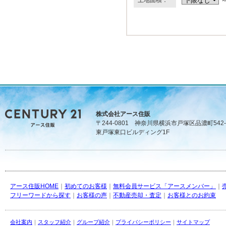
株式会社アース住販
〒244-0801 神奈川県横浜市戸塚区品濃町542-
東戸塚東口ビルディング1F
アース住販HOME
｜
初めてのお客様
｜
無料会員サービス「アースメンバー」
｜
フリーワードから探す
｜
お客様の声
｜
不動産売却・査定
｜
お客様とのお約束
会社案内
｜
スタッフ紹介
｜
グループ紹介
｜
プライバシーポリシー
｜
サイトマップ