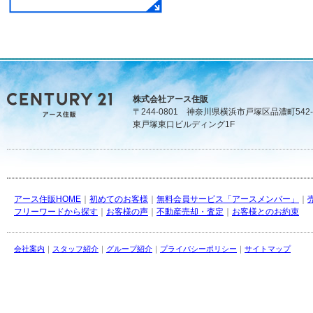
株式会社アース住販
〒244-0801 神奈川県横浜市戸塚区品濃町542-
東戸塚東口ビルディング1F
アース住販HOME
｜
初めてのお客様
｜
無料会員サービス「アースメンバー」
｜
フリーワードから探す
｜
お客様の声
｜
不動産売却・査定
｜
お客様とのお約束
会社案内
｜
スタッフ紹介
｜
グループ紹介
｜
プライバシーポリシー
｜
サイトマップ