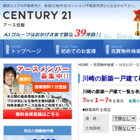
横浜エリアの不動産仲介、新築/土地/中古/マンション/不動産売買ならおまかせ下さい。
HOME
>
売買物件検索
>
検索結果一覧
川崎の新築一戸建て
川崎の新築一戸建て一覧を表
7
1～7
件中
件を表示
会員ロ
■検索条件を指定
価 格：
土地面積：
現在の掲載物件数