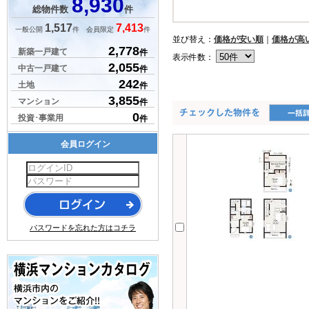
8,930
総物件数
件
1,517
7,413
一般公開
件 会員限定
件
並び替え：
価格が安い順
｜
価格が高
2,778
新築一戸建て
件
表示件数：
2,055
中古一戸建て
件
242
土地
件
3,855
マンション
件
0
投資･事業用
件
会員ログイン
パスワードを忘れた方はコチラ