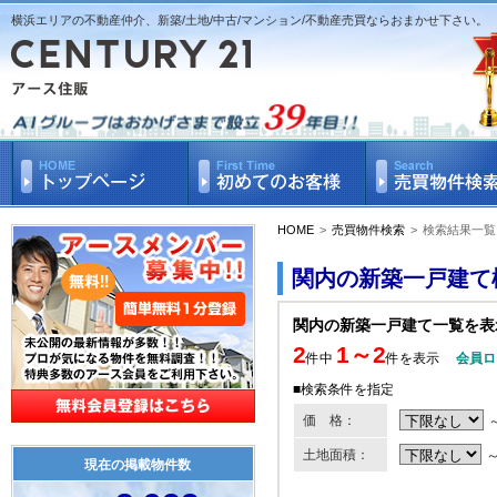
横浜エリアの不動産仲介、新築/土地/中古/マンション/不動産売買ならおまかせ下さい。
HOME
>
売買物件検索
>
検索結果一覧
関内の新築一戸建て
関内の新築一戸建て一覧を表
2
1～2
件中
件を表示
会員ロ
■検索条件を指定
価 格：
土地面積：
現在の掲載物件数