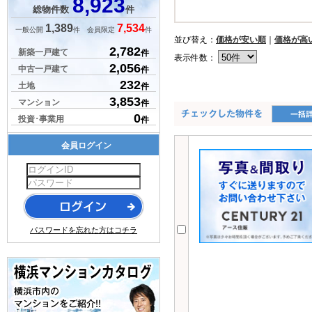
8,923
総物件数
件
1,389
7,534
一般公開
件 会員限定
件
並び替え：
価格が安い順
｜
価格が高
2,782
新築一戸建て
件
表示件数：
2,056
中古一戸建て
件
232
土地
件
3,853
マンション
件
0
投資･事業用
件
会員ログイン
パスワードを忘れた方はコチラ