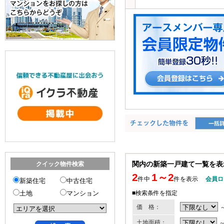
関内の新築一戸建て一覧を表
クイック物件検索
2
1～2
件中
件を表示
会員ロ
新築住宅
中古住宅
■検索条件を指定
土地
マンション
価 格：
土地面積：