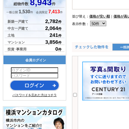
8,943
総物件数
件
1,530
7,413
一般公開
件 会員限定
件
並び替え：
価格が安い順
｜
価格が高
2,782
新築一戸建て
件
表示件数：
2,064
中古一戸建て
件
241
土地
件
3,856
マンション
件
0
投資･事業用
件
会員ログイン
パスワードを忘れた方はコチラ