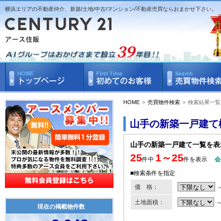
横浜エリアの不動産仲介、新築/土地/中古/マンション/不動産売買ならおまかせ下さい。
HOME
>
売買物件検索
>
検索結果一覧
山手の新築一戸建て
山手の新築一戸建て一覧を表
25
1～25
件中
件を表示
会
■検索条件を指定
価 格：
土地面積：
現在の掲載物件数