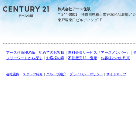
株式会社アース住販
〒244-0801 神奈川県横浜市戸塚区品濃町542-
東戸塚東口ビルディング1F
アース住販HOME
｜
初めてのお客様
｜
無料会員サービス「アースメンバー」
｜
フリーワードから探す
｜
お客様の声
｜
不動産売却・査定
｜
お客様とのお約束
会社案内
｜
スタッフ紹介
｜
グループ紹介
｜
プライバシーポリシー
｜
サイトマップ