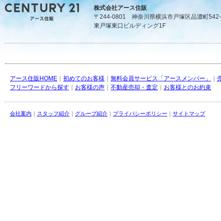
株式会社アース住販
〒244-0801 神奈川県横浜市戸塚区品濃町542-
東戸塚東口ビルディング1F
アース住販HOME
｜
初めてのお客様
｜
無料会員サービス「アースメンバー」
｜
フリーワードから探す
｜
お客様の声
｜
不動産売却・査定
｜
お客様とのお約束
会社案内
｜
スタッフ紹介
｜
グループ紹介
｜
プライバシーポリシー
｜
サイトマップ