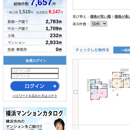
7,657
総物件数
件
1,510
6,147
一般公開
件 会員限定
件
並び替え：
価格が安い順
｜
価格が高
2,783
新築一戸建て
件
表示件数：
1,709
中古一戸建て
件
232
土地
件
2,933
マンション
件
0
投資･事業用
件
会員ログイン
パスワードを忘れた方はコチラ