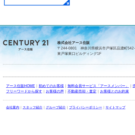
株式会社アース住販
〒244-0801 神奈川県横浜市戸塚区品濃町542-
東戸塚東口ビルディング1F
アース住販HOME
｜
初めてのお客様
｜
無料会員サービス「アースメンバー」
｜
フリーワードから探す
｜
お客様の声
｜
不動産売却・査定
｜
お客様とのお約束
会社案内
｜
スタッフ紹介
｜
グループ紹介
｜
プライバシーポリシー
｜
サイトマップ