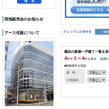
現地販売会のお知らせ
アース住販について
横浜の新築一戸建て一覧を表
4
1～4
件中
件を表示
会員ロ
■検索条件を指定
価 格：
土地面積：