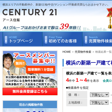
横浜エリアの不動産仲介、新築/土地/中古/マンション/不動産売買ならおまかせ下さい。
HOME
>
売買物件検索
>
検索結果一覧
横浜の新築一戸建て
横浜の新築一戸建て一覧を表
4
1～4
件中
件を表示
会員ロ
■検索条件を指定
価 格：
土地面積：
現在の掲載物件数