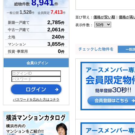
8,941
総物件数
件
1,528
7,413
一般公開
件 会員限定
件
並び替え：
価格が安い順
｜
価格が高
2,785
新築一戸建て
件
表示件数：
2,061
中古一戸建て
件
240
土地
件
3,855
マンション
件
0
投資･事業用
件
会員ログイン
パスワードを忘れた方はコチラ