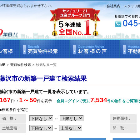
ン/不動産売買ならおまかせ下さい。
｜
会社案内
｜
スタッフ
OME
>
売買物件検索
>
検索結果一覧
藤沢市の新築一戸建て検索結果
藤沢市の新築一戸建て一覧を表示しています。
167
1～50
7,534
件中
件を表示
会員ログインで更に
件の物件をご覧頂
■検索条件を指定
価 格：
～
建物面積：
土地面積：
～
間 取：