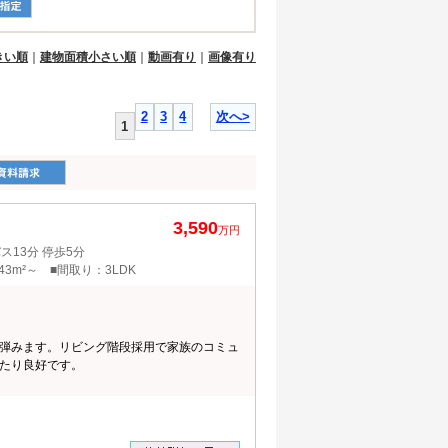
きい順
｜
建物面積小さい順
｜
動画有り
｜
画像有り
2
3
4
次へ>
1
3,590
万円
13分 停歩5分
43m²～ ■間取り：3LDK
弾みます。リビング階段採用で家族のコミュ
たり良好です。