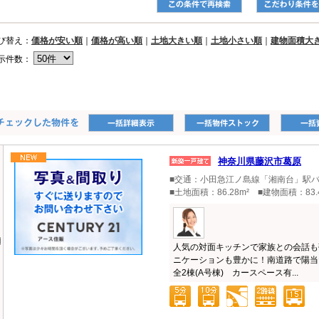
び替え：
価格が安い順
｜
価格が高い順
｜
土地大きい順
｜
土地小さい順
｜
建物面積大
示件数：
神奈川県藤沢市葛原
■交通：小田急江ノ島線「湘南台」駅バス
■土地面積：86.28m² ■建物面積：83.
人気の対面キッチンで家族との会話も
ニケーションも豊かに！南道路で陽当
全2棟(A号棟) カースペース有...