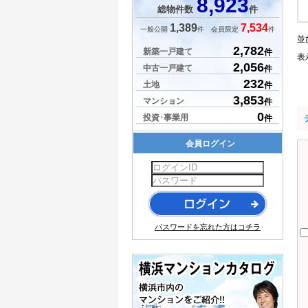
8,923
総物件数
件
1,389
7,534
一般公開
件 会員限定
件
並
2,782
新築一戸建て
件
表
2,056
中古一戸建て
件
232
土地
件
3,853
マンション
件
0
投資･事業用
件
会員ログイン
パスワードを忘れた方はコチラ