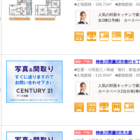
■土地面積：106.71m² ■建物面積：82
人気の対面キッチンで家
全2棟(1号棟) カースペー
神奈川県藤沢市善行６
■交通：小田急江ノ島線「善行」駅徒歩
■土地面積：116.93m² ■建物面積：85
人気の対面キッチンで家
カースペース2台分有(車種
神奈川県藤沢市大庭