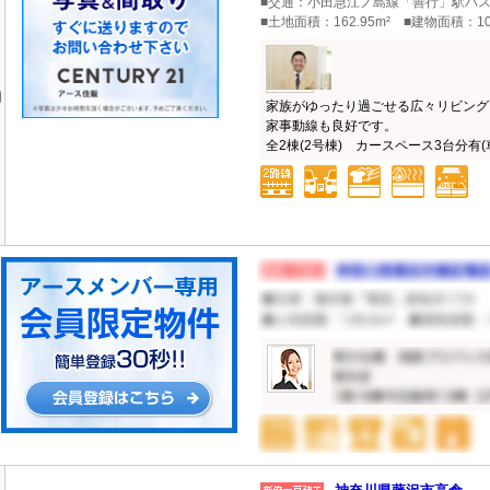
■交通：小田急江ノ島線「善行」駅バス6
■土地面積：162.95m² ■建物面積：10
家族がゆったり過ごせる広々リビング
家事動線も良好です。
全2棟(2号棟) カースペース3台分有(車