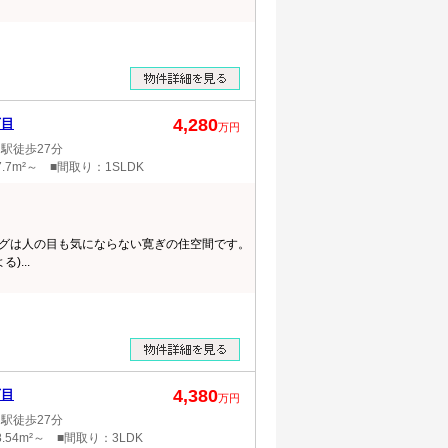
4,280
丁目
万円
駅徒歩27分
.7m²～ ■間取り：1SLDK
ングは人の目も気にならない寛ぎの住空間です。
)...
4,380
丁目
万円
駅徒歩27分
.54m²～ ■間取り：3LDK