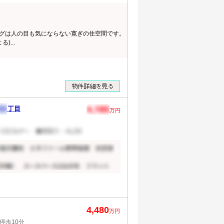
ングは人の目も気にならない寛ぎの住空間です。
)...
4,480
万円
停歩10分