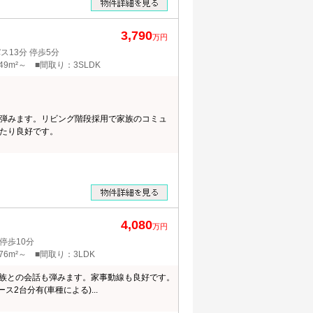
3,790
万円
13分 停歩5分
49m²～ ■間取り：3SLDK
弾みます。リビング階段採用で家族のコミュ
たり良好です。
4,080
万円
停歩10分
76m²～ ■間取り：3LDK
族との会話も弾みます。家事動線も良好です。
ス2台分有(車種による)...