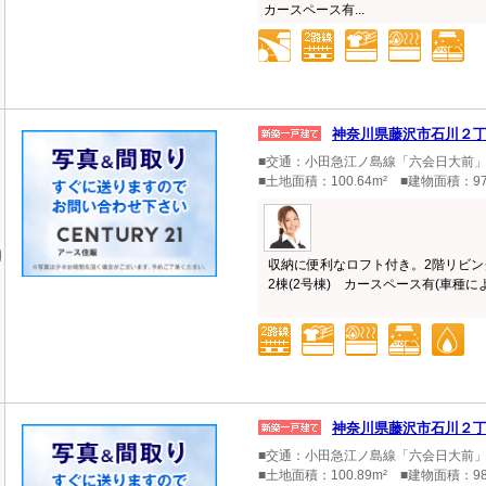
カースペース有...
神奈川県藤沢市石川２
■交通：小田急江ノ島線「六会日大前」
■土地面積：100.64m² ■建物面積：97
収納に便利なロフト付き。2階リビ
2棟(2号棟) カースペース有(車種による
神奈川県藤沢市石川２
■交通：小田急江ノ島線「六会日大前」
■土地面積：100.89m² ■建物面積：98