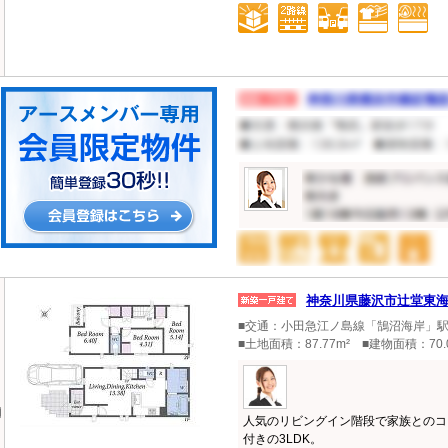
神奈川県藤沢市辻堂東
■交通：小田急江ノ島線「鵠沼海岸」駅
■土地面積：87.77m² ■建物面積：70.
人気のリビングイン階段で家族とのコ
付きの3LDK。