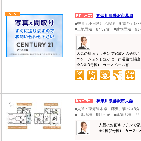
神奈川県藤沢市葛原
■交通：小田急江ノ島線「湘南台」駅バス
■土地面積：87.32m² ■建物面積：91.
人気の対面キッチンで家族との会話も
ニケーションも豊かに！南道路で陽当
全2棟(B号棟) カースペース有...
神奈川県藤沢市大鋸
■交通：東海道本線「藤沢」駅バス8分 
■土地面積：99.92m² ■建物面積：77.
人気の対面キッチンで家
全2棟(2号棟) カースペー