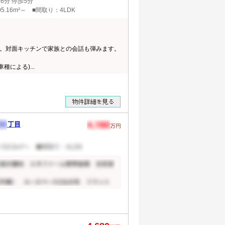
分 停歩5分
5.16m²～ ■間取り：4LDK
。対面キッチンで家族との会話も弾みます。
種による)...