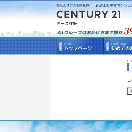
横浜エリアの不動産仲介、新築/土地/中古/マンショ
H
こ