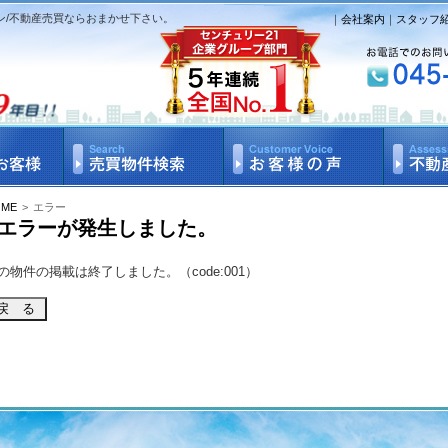
ン/不動産売買ならおまかせ下さい。
｜
会社案内
｜
スタッフ
OME
>
エラー
エラーが発生しました。
の物件の掲載は終了しました。（code:001）