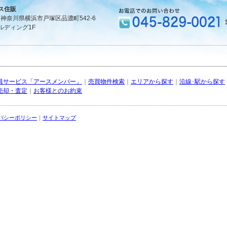
ス住販
1 神奈川県横浜市戸塚区品濃町542-6
ルディング1F
員サービス「アースメンバー」
｜
売買物件検索
｜
エリアから探す
｜
沿線･駅から探す
売却・査定
｜
お客様とのお約束
バシーポリシー
｜
サイトマップ