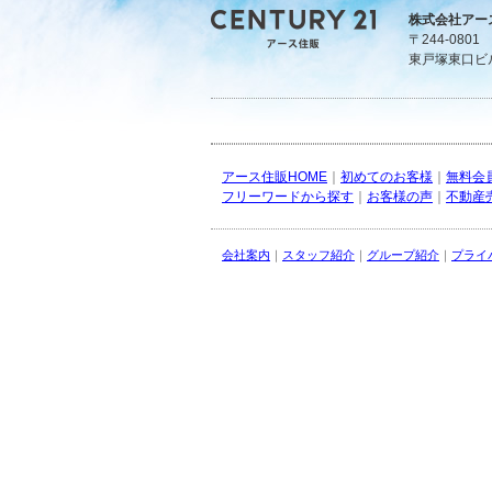
株式会社アー
〒244-080
東戸塚東口ビ
アース住販HOME
｜
初めてのお客様
｜
無料会
フリーワードから探す
｜
お客様の声
｜
不動産
会社案内
｜
スタッフ紹介
｜
グループ紹介
｜
プライ