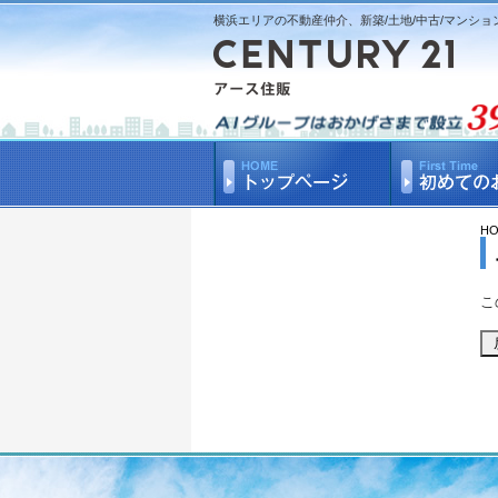
横浜エリアの不動産仲介、新築/土地/中古/マンショ
H
こ