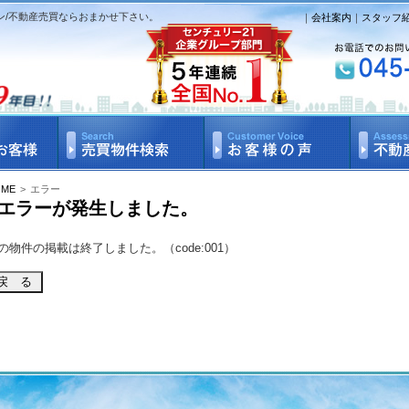
ン/不動産売買ならおまかせ下さい。
｜
会社案内
｜
スタッフ
OME
>
エラー
エラーが発生しました。
の物件の掲載は終了しました。（code:001）