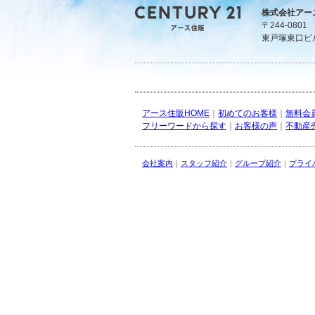
株式会社アー
〒244-080
東戸塚東口ビ
アース住販HOME
｜
初めてのお客様
｜
無料会
フリーワードから探す
｜
お客様の声
｜
不動産
会社案内
｜
スタッフ紹介
｜
グループ紹介
｜
プライ