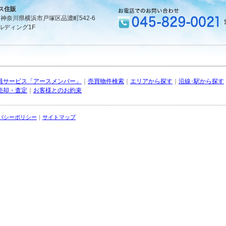
ス住販
1 神奈川県横浜市戸塚区品濃町542-6
ルディング1F
員サービス「アースメンバー」
｜
売買物件検索
｜
エリアから探す
｜
沿線･駅から探す
売却・査定
｜
お客様とのお約束
バシーポリシー
｜
サイトマップ