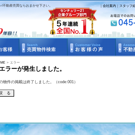
ン/不動産売買ならおまかせ下さい。
｜
会社案内
｜
スタッフ
OME
>
エラー
エラーが発生しました。
の物件の掲載は終了しました。（code:001）