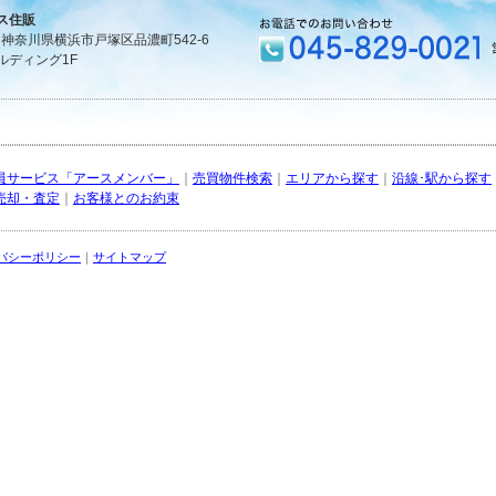
ス住販
1 神奈川県横浜市戸塚区品濃町542-6
ルディング1F
員サービス「アースメンバー」
｜
売買物件検索
｜
エリアから探す
｜
沿線･駅から探す
売却・査定
｜
お客様とのお約束
バシーポリシー
｜
サイトマップ