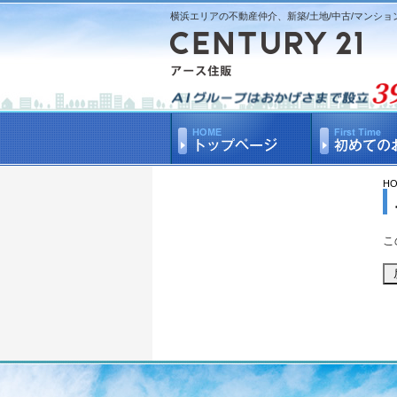
横浜エリアの不動産仲介、新築/土地/中古/マンショ
H
こ