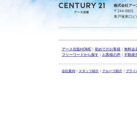
株式会社アー
〒244-080
東戸塚東口ビ
アース住販HOME
｜
初めてのお客様
｜
無料会
フリーワードから探す
｜
お客様の声
｜
不動産
会社案内
｜
スタッフ紹介
｜
グループ紹介
｜
プライ