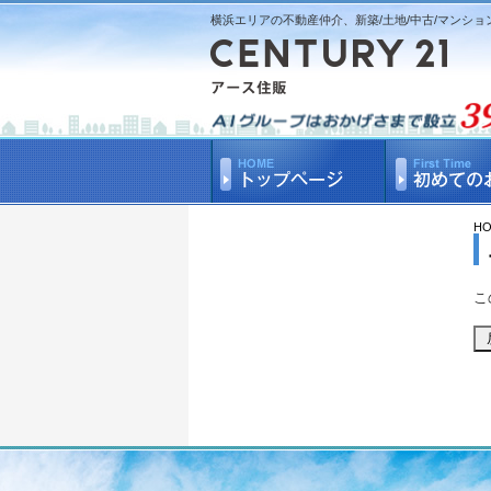
横浜エリアの不動産仲介、新築/土地/中古/マンショ
H
こ