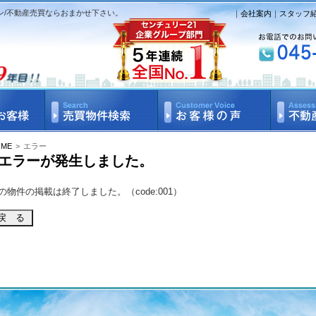
ン/不動産売買ならおまかせ下さい。
｜
会社案内
｜
スタッフ
OME
>
エラー
エラーが発生しました。
の物件の掲載は終了しました。（code:001）