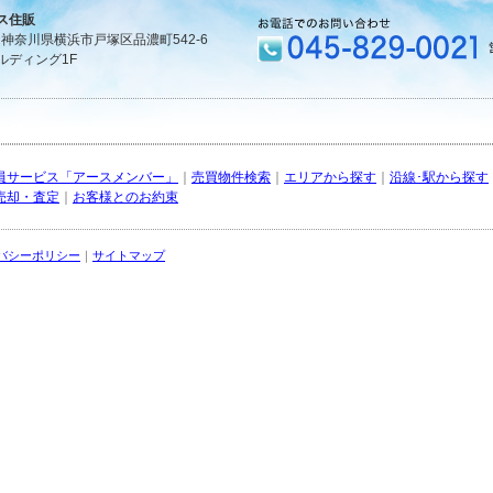
ス住販
1 神奈川県横浜市戸塚区品濃町542-6
ルディング1F
員サービス「アースメンバー」
｜
売買物件検索
｜
エリアから探す
｜
沿線･駅から探す
売却・査定
｜
お客様とのお約束
バシーポリシー
｜
サイトマップ