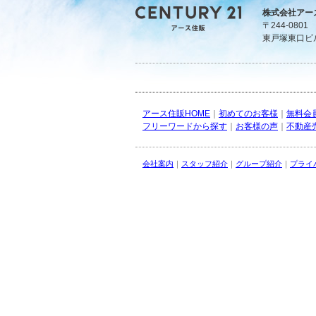
株式会社アー
〒244-080
東戸塚東口ビ
アース住販HOME
｜
初めてのお客様
｜
無料会
フリーワードから探す
｜
お客様の声
｜
不動産
会社案内
｜
スタッフ紹介
｜
グループ紹介
｜
プライ