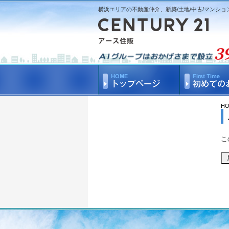
横浜エリアの不動産仲介、新築/土地/中古/マンショ
H
こ