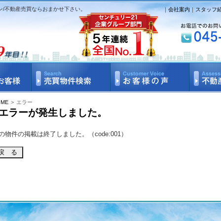
ン/不動産売買ならおまかせ下さい。
｜
会社案内
｜
スタッフ
OME
>
エラー
エラーが発生しました。
の物件の掲載は終了しました。（code:001）