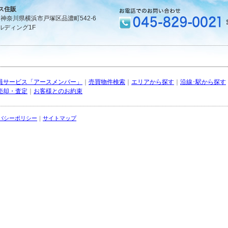
ス住販
1 神奈川県横浜市戸塚区品濃町542-6
ルディング1F
員サービス「アースメンバー」
｜
売買物件検索
｜
エリアから探す
｜
沿線･駅から探す
売却・査定
｜
お客様とのお約束
バシーポリシー
｜
サイトマップ