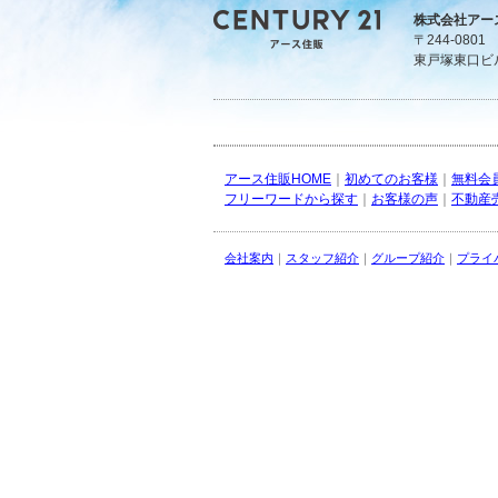
株式会社アー
〒244-080
東戸塚東口ビ
アース住販HOME
｜
初めてのお客様
｜
無料会
フリーワードから探す
｜
お客様の声
｜
不動産
会社案内
｜
スタッフ紹介
｜
グループ紹介
｜
プライ