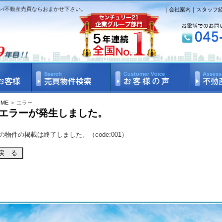
ン/不動産売買ならおまかせ下さい。
｜
会社案内
｜
スタッフ
OME
>
エラー
エラーが発生しました。
の物件の掲載は終了しました。（code:001）