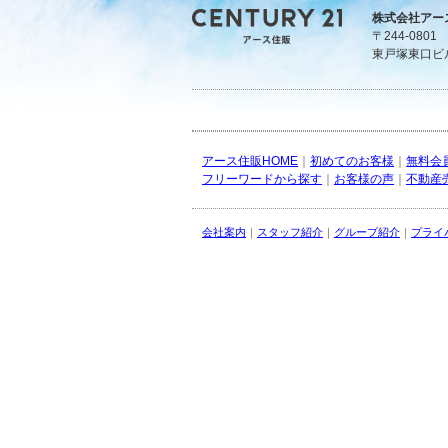
株式会社アー
〒244-080
東戸塚東口ビ
アース住販HOME
｜
初めてのお客様
｜
無料会
フリーワードから探す
｜
お客様の声
｜
不動産
会社案内
｜
スタッフ紹介
｜
グループ紹介
｜
プライ