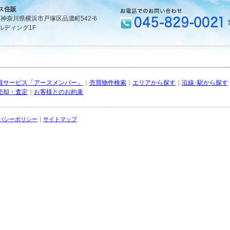
ス住販
1 神奈川県横浜市戸塚区品濃町542-6
ルディング1F
員サービス「アースメンバー」
｜
売買物件検索
｜
エリアから探す
｜
沿線･駅から探す
売却・査定
｜
お客様とのお約束
バシーポリシー
｜
サイトマップ