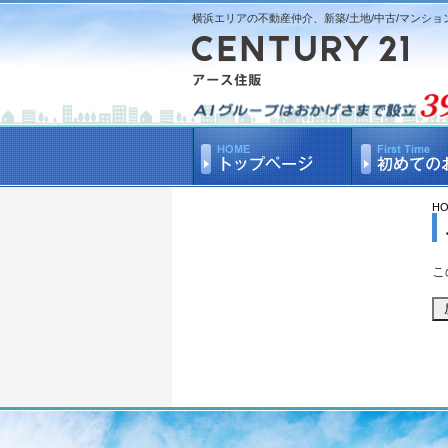
横浜エリアの不動産仲介、新築/土地/中古/マンショ
H
こ