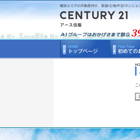
横浜エリアの不動産仲介、新築/土地/中古/マンショ
H
こ