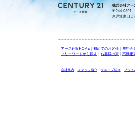
株式会社アー
〒244-080
東戸塚東口ビ
アース住販HOME
｜
初めてのお客様
｜
無料会
フリーワードから探す
｜
お客様の声
｜
不動産
会社案内
｜
スタッフ紹介
｜
グループ紹介
｜
プライ