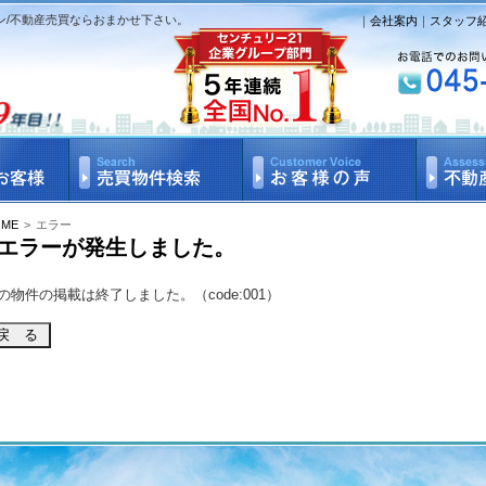
ン/不動産売買ならおまかせ下さい。
｜
会社案内
｜
スタッフ
OME
>
エラー
エラーが発生しました。
の物件の掲載は終了しました。（code:001）