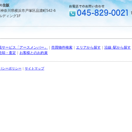
ス住販
1 神奈川県横浜市戸塚区品濃町542-6
ルディング1F
員サービス「アースメンバー」
｜
売買物件検索
｜
エリアから探す
｜
沿線･駅から探す
売却・査定
｜
お客様とのお約束
バシーポリシー
｜
サイトマップ