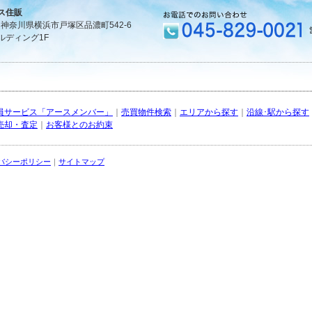
ス住販
1 神奈川県横浜市戸塚区品濃町542-6
ルディング1F
員サービス「アースメンバー」
｜
売買物件検索
｜
エリアから探す
｜
沿線･駅から探す
売却・査定
｜
お客様とのお約束
バシーポリシー
｜
サイトマップ