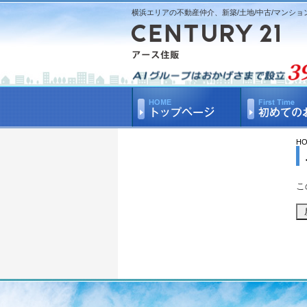
横浜エリアの不動産仲介、新築/土地/中古/マンショ
H
こ