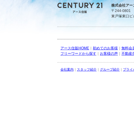
株式会社アー
〒244-080
東戸塚東口ビ
アース住販HOME
｜
初めてのお客様
｜
無料会
フリーワードから探す
｜
お客様の声
｜
不動産
会社案内
｜
スタッフ紹介
｜
グループ紹介
｜
プライ