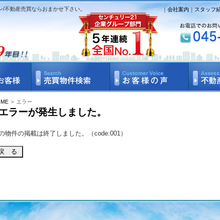
ン/不動産売買ならおまかせ下さい。
｜
会社案内
｜
スタッフ
OME
>
エラー
エラーが発生しました。
の物件の掲載は終了しました。（code:001）