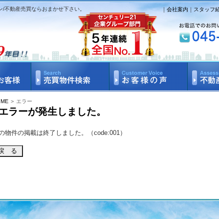
ン/不動産売買ならおまかせ下さい。
｜
会社案内
｜
スタッフ
OME
>
エラー
エラーが発生しました。
の物件の掲載は終了しました。（code:001）