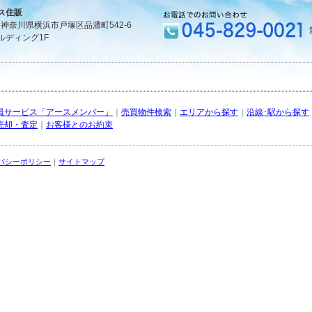
ス住販
1 神奈川県横浜市戸塚区品濃町542-6
ルディング1F
員サービス「アースメンバー」
｜
売買物件検索
｜
エリアから探す
｜
沿線･駅から探す
売却・査定
｜
お客様とのお約束
バシーポリシー
｜
サイトマップ