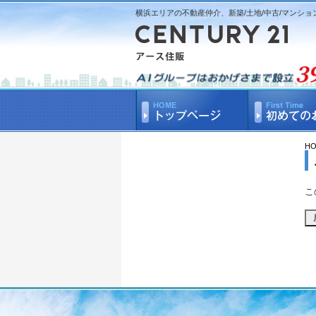
横浜エリアの不動産仲介、新築/土地/中古/マンショ
H
こ