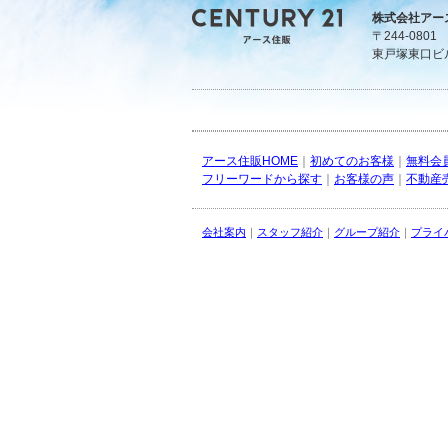
株式会社アー
〒244-080
東戸塚東口ビ
アース住販HOME
｜
初めてのお客様
｜
無料会
フリーワードから探す
｜
お客様の声
｜
不動産
会社案内
｜
スタッフ紹介
｜
グループ紹介
｜
プライ