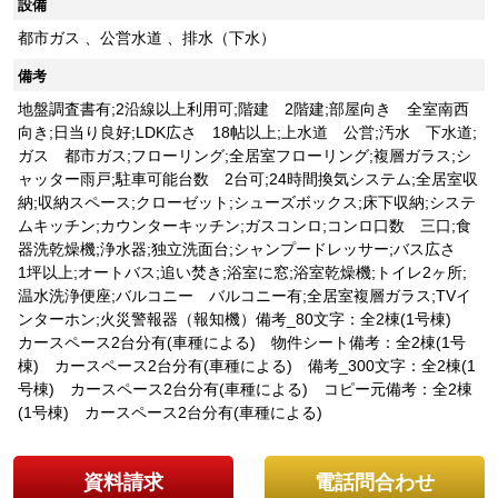
設備
都市ガス 、公営水道 、排水（下水）
備考
地盤調査書有;2沿線以上利用可;階建 2階建;部屋向き 全室南西
向き;日当り良好;LDK広さ 18帖以上;上水道 公営;汚水 下水道;
ガス 都市ガス;フローリング;全居室フローリング;複層ガラス;シ
ャッター雨戸;駐車可能台数 2台可;24時間換気システム;全居室収
納;収納スペース;クローゼット;シューズボックス;床下収納;システ
ムキッチン;カウンターキッチン;ガスコンロ;コンロ口数 三口;食
器洗乾燥機;浄水器;独立洗面台;シャンプードレッサー;バス広さ
1坪以上;オートバス;追い焚き;浴室に窓;浴室乾燥機;トイレ2ヶ所;
温水洗浄便座;バルコニー バルコニー有;全居室複層ガラス;TVイ
ンターホン;火災警報器（報知機）備考_80文字：全2棟(1号棟)
カースペース2台分有(車種による) 物件シート備考：全2棟(1号
棟) カースペース2台分有(車種による) 備考_300文字：全2棟(1
号棟) カースペース2台分有(車種による) コピー元備考：全2棟
(1号棟) カースペース2台分有(車種による)
資料請求
電話問合わせ