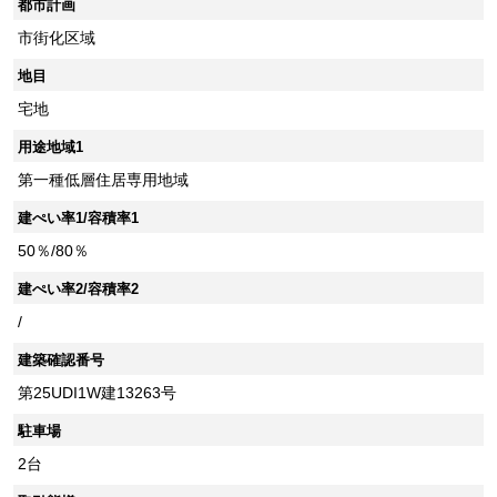
都市計画
市街化区域
地目
宅地
用途地域1
第一種低層住居専用地域
建ぺい率1/容積率1
50％/80％
建ぺい率2/容積率2
/
建築確認番号
第25UDI1W建13263号
駐車場
2台