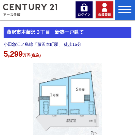
//
toggl
navig
藤沢市本藤沢３丁目 新築一戸建て
小田急江ノ島線「藤沢本町駅」 徒歩15分
5,299
万円(税込)