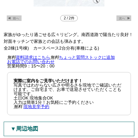
2
/
2
件
家族がゆったり過ごせる広々リビング。南西道路で陽当たり良好！
対面キッチンで家族との会話も弾みます。
全2棟(1号棟) カースペース2台分有(車種による)
無料
資料請求はこちら
無料
ちょっと質問
ストックに追加
お電話でのお問い合わせ
営業時間9：15〜20：00
実際に室内をご見学いただけます！
写真ではわからない広さや明るさを現地でご確認いただ
けます。ご自宅まで、お車で送迎させていただくことも
可能です。
土日OK
現地集合OK
入力は簡単1分！お気軽にご予約ください
無料
現地見学予約
▼周辺地図