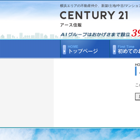
横浜エリアの不動産仲介、新築/土地/中古/マンショ
H
こ