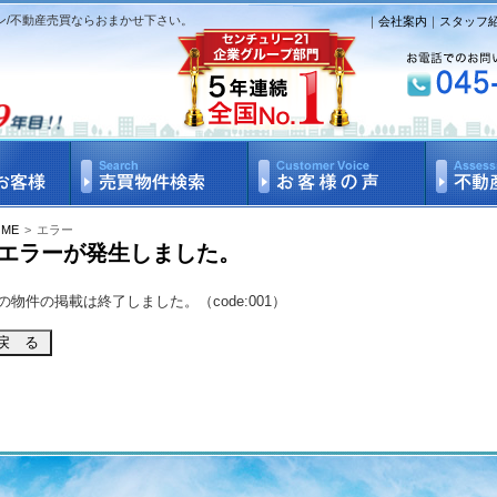
ン/不動産売買ならおまかせ下さい。
｜
会社案内
｜
スタッフ
OME
>
エラー
エラーが発生しました。
の物件の掲載は終了しました。（code:001）