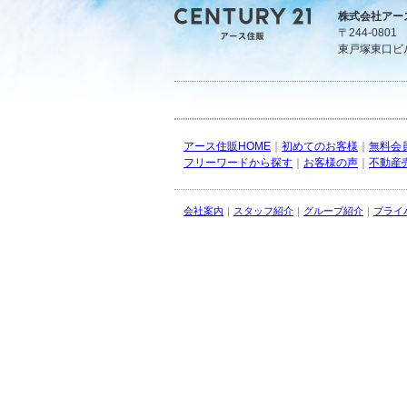
株式会社アー
〒244-080
東戸塚東口ビ
アース住販HOME
｜
初めてのお客様
｜
無料会
フリーワードから探す
｜
お客様の声
｜
不動産
会社案内
｜
スタッフ紹介
｜
グループ紹介
｜
プライ