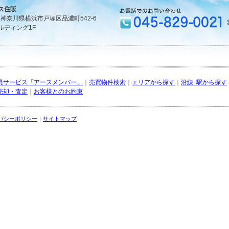
ス住販
1 神奈川県横浜市戸塚区品濃町542-6
ルディング1F
員サービス「アースメンバー」
｜
売買物件検索
｜
エリアから探す
｜
沿線･駅から探す
売却・査定
｜
お客様とのお約束
バシーポリシー
｜
サイトマップ