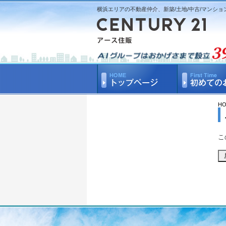
横浜エリアの不動産仲介、新築/土地/中古/マンショ
H
こ