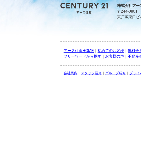
株式会社アー
〒244-080
東戸塚東口ビ
アース住販HOME
｜
初めてのお客様
｜
無料会
フリーワードから探す
｜
お客様の声
｜
不動産
会社案内
｜
スタッフ紹介
｜
グループ紹介
｜
プライ