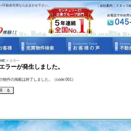
ン/不動産売買ならおまかせ下さい。
｜
会社案内
｜
スタッフ
OME
>
エラー
エラーが発生しました。
の物件の掲載は終了しました。（code:001）