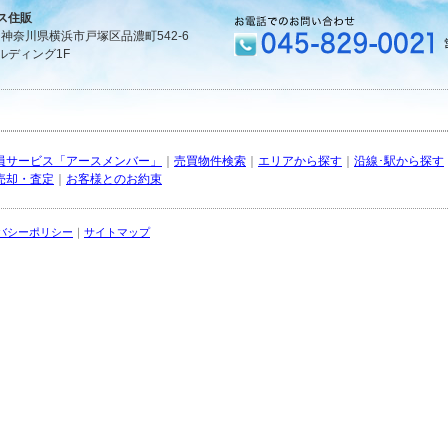
ス住販
1 神奈川県横浜市戸塚区品濃町542-6
ルディング1F
員サービス「アースメンバー」
｜
売買物件検索
｜
エリアから探す
｜
沿線･駅から探す
売却・査定
｜
お客様とのお約束
バシーポリシー
｜
サイトマップ