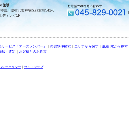
ス住販
1 神奈川県横浜市戸塚区品濃町542-6
ルディング1F
員サービス「アースメンバー」
｜
売買物件検索
｜
エリアから探す
｜
沿線･駅から探す
売却・査定
｜
お客様とのお約束
バシーポリシー
｜
サイトマップ