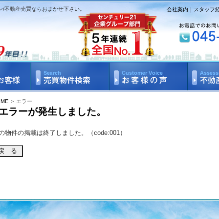
ン/不動産売買ならおまかせ下さい。
｜
会社案内
｜
スタッフ
OME
>
エラー
エラーが発生しました。
の物件の掲載は終了しました。（code:001）