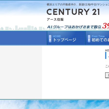
横浜エリアの不動産仲介、新築/土地/中古/マンショ
H
こ