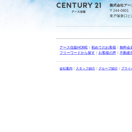
株式会社アー
〒244-080
東戸塚東口ビ
アース住販HOME
｜
初めてのお客様
｜
無料会
フリーワードから探す
｜
お客様の声
｜
不動産
会社案内
｜
スタッフ紹介
｜
グループ紹介
｜
プライ