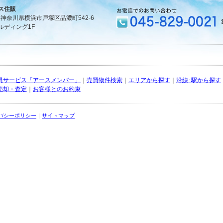
ス住販
1 神奈川県横浜市戸塚区品濃町542-6
ルディング1F
員サービス「アースメンバー」
｜
売買物件検索
｜
エリアから探す
｜
沿線･駅から探す
売却・査定
｜
お客様とのお約束
バシーポリシー
｜
サイトマップ