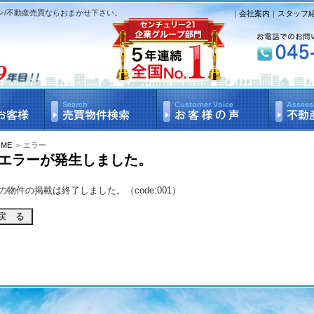
ン/不動産売買ならおまかせ下さい。
｜
会社案内
｜
スタッフ
OME
>
エラー
エラーが発生しました。
の物件の掲載は終了しました。（code:001）