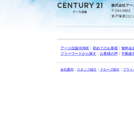
株式会社アー
〒244-080
東戸塚東口ビ
アース住販HOME
｜
初めてのお客様
｜
無料会
フリーワードから探す
｜
お客様の声
｜
不動産
会社案内
｜
スタッフ紹介
｜
グループ紹介
｜
プライ