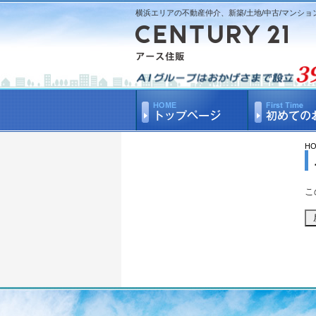
横浜エリアの不動産仲介、新築/土地/中古/マンショ
H
こ