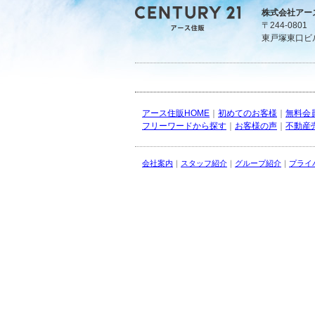
株式会社アー
〒244-080
東戸塚東口ビ
アース住販HOME
｜
初めてのお客様
｜
無料会
フリーワードから探す
｜
お客様の声
｜
不動産
会社案内
｜
スタッフ紹介
｜
グループ紹介
｜
プライ