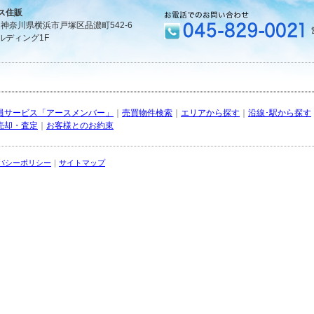
ス住販
1 神奈川県横浜市戸塚区品濃町542-6
ルディング1F
員サービス「アースメンバー」
｜
売買物件検索
｜
エリアから探す
｜
沿線･駅から探す
売却・査定
｜
お客様とのお約束
バシーポリシー
｜
サイトマップ