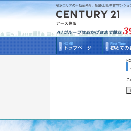
横浜エリアの不動産仲介、新築/土地/中古/マンショ
H
こ