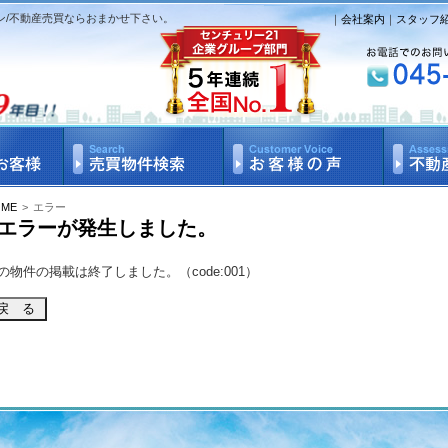
ン/不動産売買ならおまかせ下さい。
｜
会社案内
｜
スタッフ
OME
>
エラー
エラーが発生しました。
の物件の掲載は終了しました。（code:001）