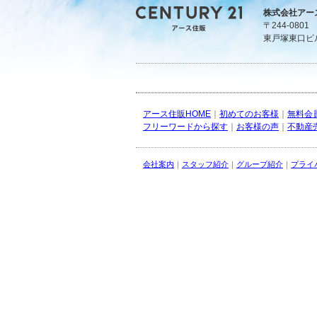
株式会社アー
〒244-080
東戸塚東口ビ
アース住販HOME
｜
初めてのお客様
｜
無料会
フリーワードから探す
｜
お客様の声
｜
不動産
会社案内
｜
スタッフ紹介
｜
グループ紹介
｜
プライ