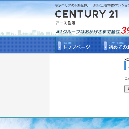
横浜エリアの不動産仲介、新築/土地/中古/マンショ
H
こ