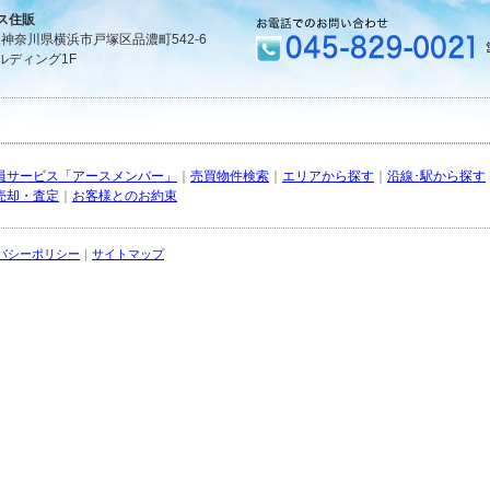
ス住販
1 神奈川県横浜市戸塚区品濃町542-6
ルディング1F
員サービス「アースメンバー」
｜
売買物件検索
｜
エリアから探す
｜
沿線･駅から探す
売却・査定
｜
お客様とのお約束
バシーポリシー
｜
サイトマップ