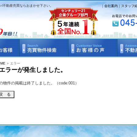
ン/不動産売買ならおまかせ下さい。
｜
会社案内
｜
スタッフ
OME
>
エラー
エラーが発生しました。
の物件の掲載は終了しました。（code:001）