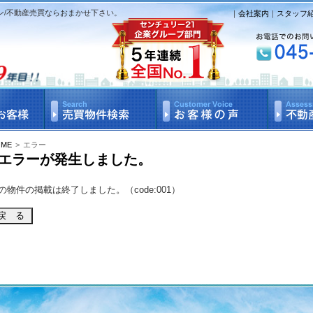
ン/不動産売買ならおまかせ下さい。
｜
会社案内
｜
スタッフ
OME
>
エラー
エラーが発生しました。
の物件の掲載は終了しました。（code:001）