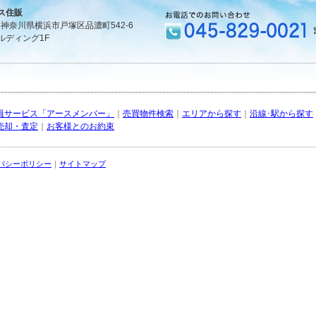
ス住販
1 神奈川県横浜市戸塚区品濃町542-6
ルディング1F
員サービス「アースメンバー」
｜
売買物件検索
｜
エリアから探す
｜
沿線･駅から探す
売却・査定
｜
お客様とのお約束
バシーポリシー
｜
サイトマップ