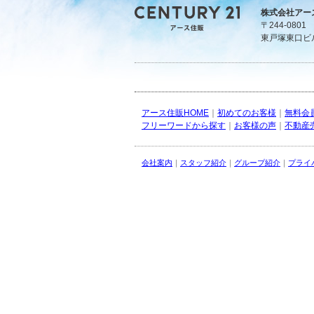
株式会社アー
〒244-080
東戸塚東口ビ
アース住販HOME
｜
初めてのお客様
｜
無料会
フリーワードから探す
｜
お客様の声
｜
不動産
会社案内
｜
スタッフ紹介
｜
グループ紹介
｜
プライ