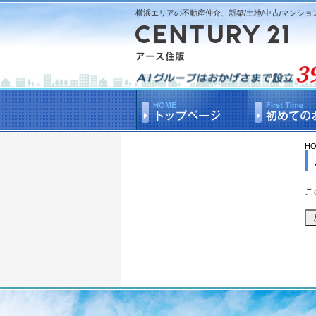
横浜エリアの不動産仲介、新築/土地/中古/マンショ
H
こ