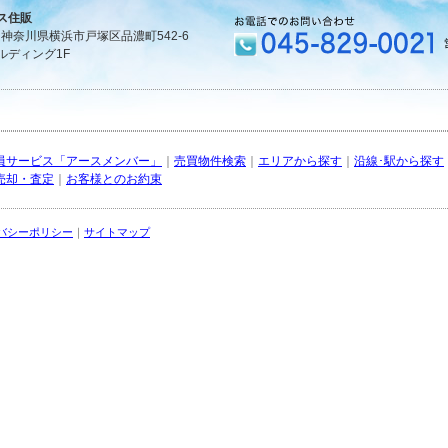
ス住販
1 神奈川県横浜市戸塚区品濃町542-6
ルディング1F
員サービス「アースメンバー」
｜
売買物件検索
｜
エリアから探す
｜
沿線･駅から探す
売却・査定
｜
お客様とのお約束
バシーポリシー
｜
サイトマップ