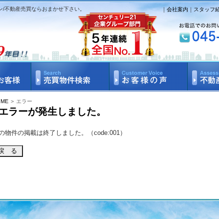
ン/不動産売買ならおまかせ下さい。
｜
会社案内
｜
スタッフ
OME
>
エラー
エラーが発生しました。
の物件の掲載は終了しました。（code:001）