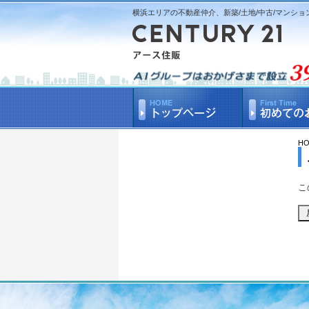
横浜エリアの不動産仲介、新築/土地/中古/マンショ
H
こ