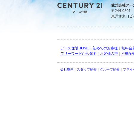
株式会社アー
〒244-080
東戸塚東口ビ
アース住販HOME
｜
初めてのお客様
｜
無料会
フリーワードから探す
｜
お客様の声
｜
不動産
会社案内
｜
スタッフ紹介
｜
グループ紹介
｜
プライ