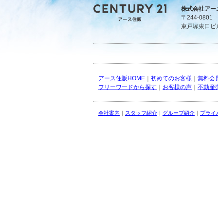
株式会社アー
〒244-080
東戸塚東口ビ
アース住販HOME
｜
初めてのお客様
｜
無料会
フリーワードから探す
｜
お客様の声
｜
不動産
会社案内
｜
スタッフ紹介
｜
グループ紹介
｜
プライ