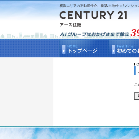
横浜エリアの不動産仲介、新築/土地/中古/マンショ
H
こ