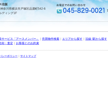
ス住販
1 神奈川県横浜市戸塚区品濃町542-6
ルディング1F
員サービス「アースメンバー」
｜
売買物件検索
｜
エリアから探す
｜
沿線･駅から探す
売却・査定
｜
お客様とのお約束
バシーポリシー
｜
サイトマップ