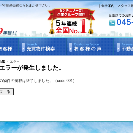
ン/不動産売買ならおまかせ下さい。
｜
会社案内
｜
スタッフ
OME
>
エラー
エラーが発生しました。
の物件の掲載は終了しました。（code:001）