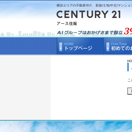
横浜エリアの不動産仲介、新築/土地/中古/マンショ
H
こ