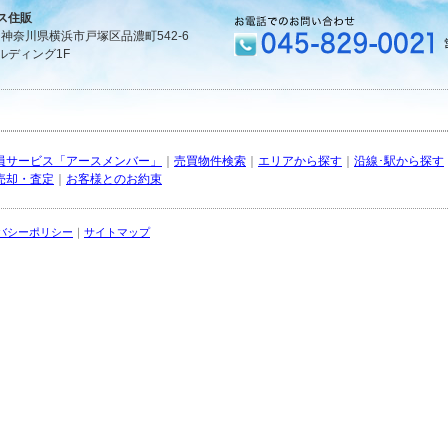
ス住販
1 神奈川県横浜市戸塚区品濃町542-6
ルディング1F
員サービス「アースメンバー」
｜
売買物件検索
｜
エリアから探す
｜
沿線･駅から探す
売却・査定
｜
お客様とのお約束
バシーポリシー
｜
サイトマップ