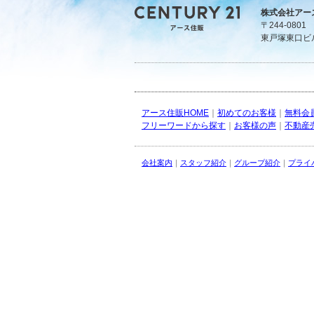
株式会社アー
〒244-080
東戸塚東口ビ
アース住販HOME
｜
初めてのお客様
｜
無料会
フリーワードから探す
｜
お客様の声
｜
不動産
会社案内
｜
スタッフ紹介
｜
グループ紹介
｜
プライ