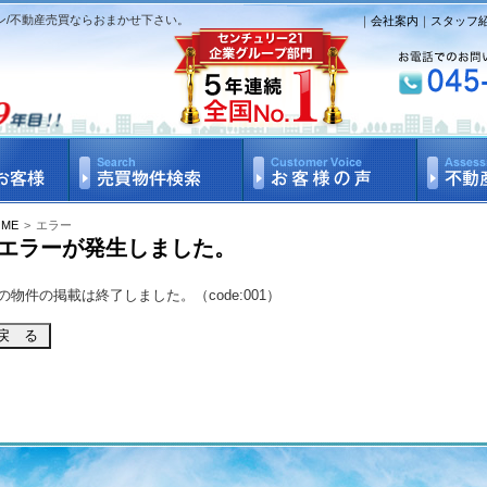
ン/不動産売買ならおまかせ下さい。
｜
会社案内
｜
スタッフ
OME
>
エラー
エラーが発生しました。
の物件の掲載は終了しました。（code:001）