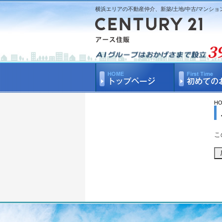
横浜エリアの不動産仲介、新築/土地/中古/マンショ
H
こ