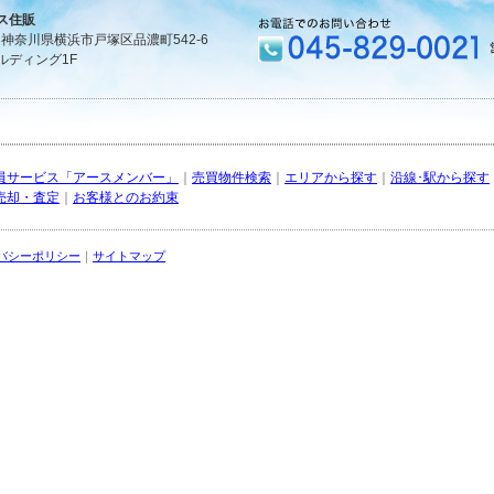
ス住販
1 神奈川県横浜市戸塚区品濃町542-6
ルディング1F
員サービス「アースメンバー」
｜
売買物件検索
｜
エリアから探す
｜
沿線･駅から探す
売却・査定
｜
お客様とのお約束
バシーポリシー
｜
サイトマップ