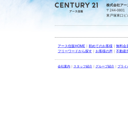
株式会社アー
〒244-080
東戸塚東口ビ
アース住販HOME
｜
初めてのお客様
｜
無料会
フリーワードから探す
｜
お客様の声
｜
不動産
会社案内
｜
スタッフ紹介
｜
グループ紹介
｜
プライ