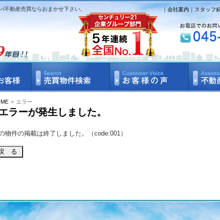
ン/不動産売買ならおまかせ下さい。
｜
会社案内
｜
スタッフ
OME
>
エラー
エラーが発生しました。
の物件の掲載は終了しました。（code:001）