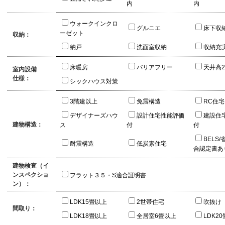
内
内
ウォークインクロ
グルニエ
床下収
ーゼット
収納：
納戸
洗面室収納
収納充
床暖房
バリアフリー
天井高2
室内設備
仕様：
シックハウス対策
3階建以上
免震構造
RC住宅
デザイナーズハウ
設計住宅性能評価
建設住
建物構造：
ス
付
付
BELS
耐震構造
低炭素住宅
合認定書あ
建物検査（イ
ンスペクショ
フラット３５・S適合証明書
ン）：
LDK15畳以上
2世帯住宅
吹抜け
間取り：
LDK18畳以上
全居室6畳以上
LDK2