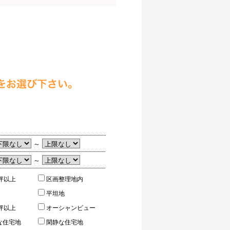
～
～
坪以上
区画整理地内
平坦地
坪以上
オーシャンビュー
な住宅地
閑静な住宅地