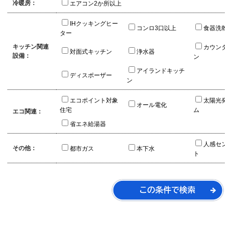
冷暖房：
エアコン2か所以上
IHクッキングヒー
コンロ3口以上
食器洗
ター
キッチン関連
カウン
対面式キッチン
浄水器
設備：
ン
アイランドキッチ
ディスポーザー
ン
エコポイント対象
太陽光
オール電化
住宅
ム
エコ関連：
省エネ給湯器
人感セ
その他：
都市ガス
本下水
ト