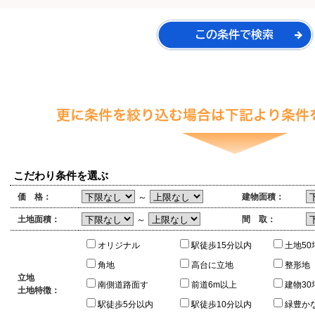
こだわり条件を選ぶ
価 格：
～
建物面積：
土地面積：
～
間 取：
オリジナル
駅徒歩15分以内
土地50
角地
高台に立地
整形地
立地
南側道路面す
前道6m以上
建物30
土地特徴：
駅徒歩5分以内
駅徒歩10分以内
緑豊か