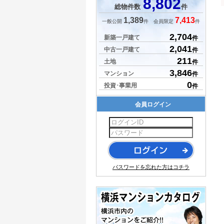
8,802
総物件数
件
1,389
7,413
一般公開
件 会員限定
件
2,704
新築一戸建て
件
2,041
中古一戸建て
件
211
土地
件
3,846
マンション
件
0
投資･事業用
件
会員ログイン
パスワードを忘れた方はコチラ