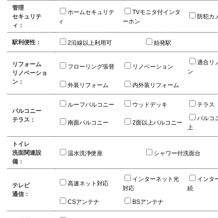
管理
ホームセキュリテ
TVモニタ付インタ
セキュリテ
防犯カ
ィ
ーホン
ィ：
駅利便性：
2沿線以上利用可
始発駅
適合リ
リフォーム
フローリング張替
リノベーション
ン
リノベーショ
ン：
外装リフォーム
内外装リフォーム
ルーフバルコニー
ウッドデッキ
テラス
バルコニー
バルコ
テラス：
南面バルコニー
2面以上バルコニー
上
トイレ
洗面関連設
温水洗浄便座
シャワー付洗面台
備：
インターネット光
インタ
高速ネット対応
テレビ
対応
続
通信：
CSアンテナ
BSアンテナ