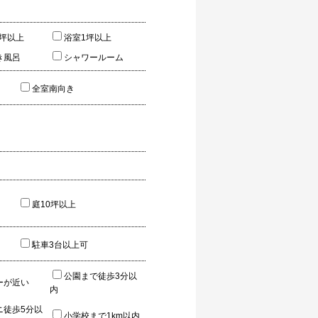
5坪以上
浴室1坪以上
き風呂
シャワールーム
全室南向き
庭10坪以上
駐車3台以上可
公園まで徒歩3分以
ーが近い
内
ニ徒歩5分以
小学校まで1km以内