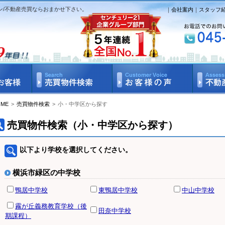
ン/不動産売買ならおまかせ下さい。
｜
会社案内
｜
スタッフ
OME
>
売買物件検索
>
小・中学区から探す
売買物件検索（小・中学区から探す）
以下より学校を選択してください。
横浜市緑区の中学校
鴨居中学校
東鴨居中学校
中山中学校
霧が丘義務教育学校（後
田奈中学校
期課程）