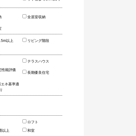
納
全居室収納
実
.5m以上
リビング階段
テラスハウス
宅性能評価
長期優良住宅
/省エネ基準適
り
ロフト
0畳以上
和室