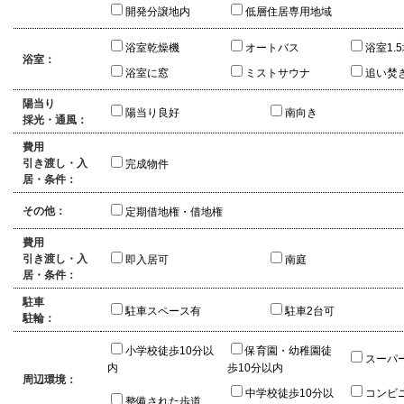
開発分譲地内
低層住居専用地域
浴室乾燥機
オートバス
浴室1.
浴室：
浴室に窓
ミストサウナ
追い焚
陽当り
陽当り良好
南向き
採光・通風：
費用
引き渡し・入
完成物件
居・条件：
その他：
定期借地権・借地権
費用
引き渡し・入
即入居可
南庭
居・条件：
駐車
駐車スペース有
駐車2台可
駐輪：
小学校徒歩10分以
保育園・幼稚園徒
スーパ
内
歩10分以内
周辺環境：
中学校徒歩10分以
コンビ
整備された歩道