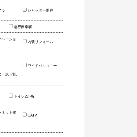
メラ
シャッター雨戸
急行停車駅
ノベーショ
内装リフォーム
ワイドバルコニー
ニー20㎡以
トイレ2か所
ーネット接
CATV