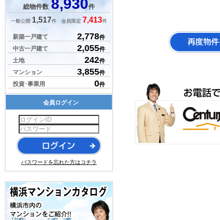
8,930
総物件数
件
1,517
7,413
一般公開
件 会員限定
件
2,778
新築一戸建て
件
2,055
中古一戸建て
件
242
土地
件
3,855
マンション
件
0
投資･事業用
件
会員ログイン
パスワードを忘れた方はコチラ