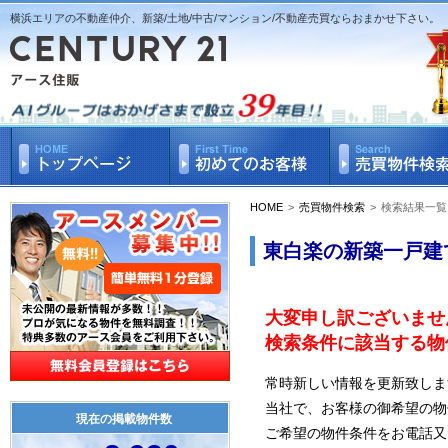
横浜エリアの不動産仲介、新築/土地/中古/マンション/不動産売買ならおまかせ下さい。
HOME
>
売買物件検索
>
検索結果一覧
東白楽の新築一戸建
大変申し訳ございませ
検索条件に該当する物
常時新しい情報を更新致しま
当社で、お客様の御希望の物
現在の掲載物件数
ご希望の物件条件をお電話又