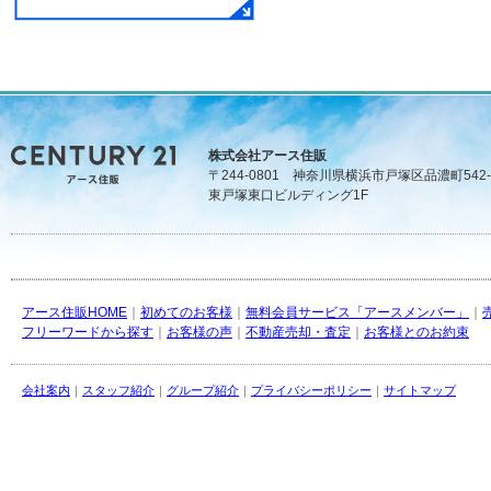
株式会社アース住販
〒244-0801 神奈川県横浜市戸塚区品濃町542-
東戸塚東口ビルディング1F
アース住販HOME
｜
初めてのお客様
｜
無料会員サービス「アースメンバー」
｜
フリーワードから探す
｜
お客様の声
｜
不動産売却・査定
｜
お客様とのお約束
会社案内
｜
スタッフ紹介
｜
グループ紹介
｜
プライバシーポリシー
｜
サイトマップ