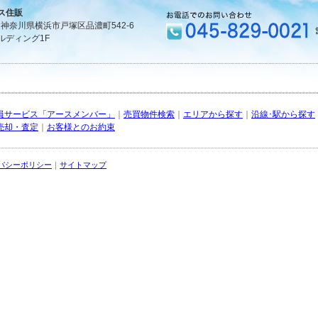
ス住販
1 神奈川県横浜市戸塚区品濃町542-6
ルディング1F
員サービス「アースメンバー」
｜
売買物件検索
｜
エリアから探す
｜
沿線･駅から探す
売却・査定
｜
お客様とのお約束
バシーポリシー
｜
サイトマップ