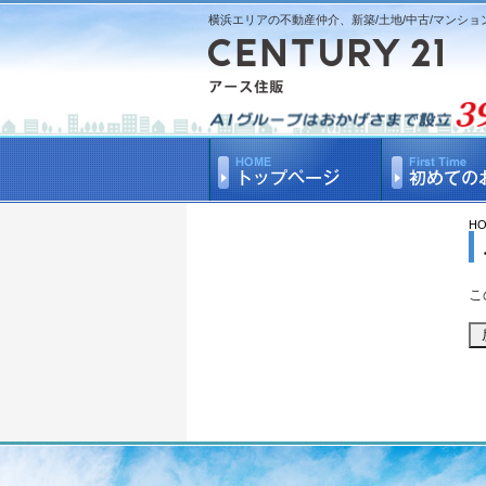
横浜エリアの不動産仲介、新築/土地/中古/マンショ
H
こ