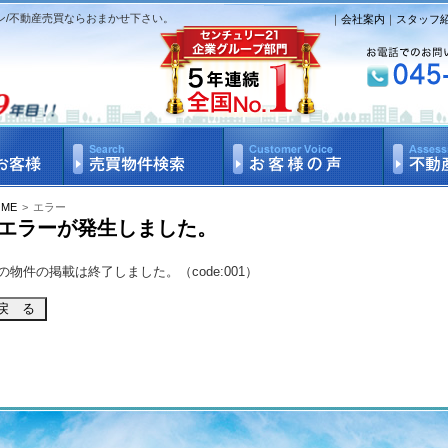
ン/不動産売買ならおまかせ下さい。
｜
会社案内
｜
スタッフ
OME
>
エラー
エラーが発生しました。
の物件の掲載は終了しました。（code:001）