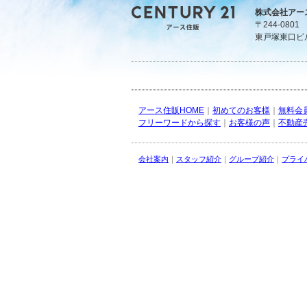
株式会社アー
〒244-080
東戸塚東口ビ
アース住販HOME
｜
初めてのお客様
｜
無料会
フリーワードから探す
｜
お客様の声
｜
不動産
会社案内
｜
スタッフ紹介
｜
グループ紹介
｜
プライ